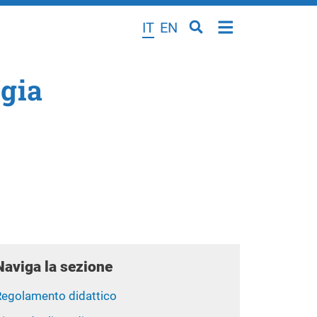
IT
EN
ogia
Naviga la sezione
Regolamento didattico