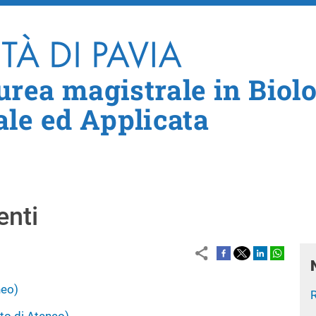
Salta al contenuto principale
urea magistrale in Biol
le ed Applicata
enti
neo)