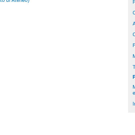
ito di Ateneo)
P
O
A
e
I